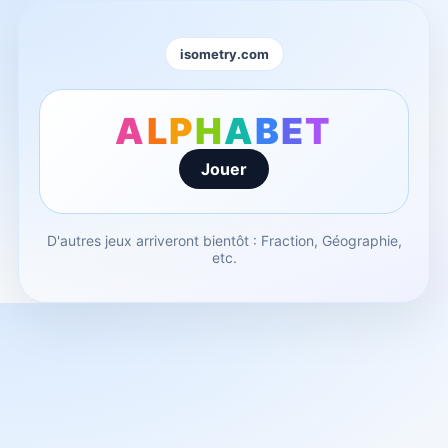
isometry.com
A
L
P
H
A
B
E
T
Jouer
D'autres jeux arriveront bientôt : Fraction, Géographie,
etc.